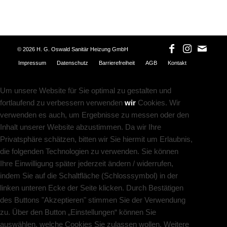
©
2026 H. G. Oswald Sanitär Heizung GmbH
Impressum
Datenschutz
Barrierefreiheit
AGB
Kontakt
Um unsere Website für Sie optimal zu gestalten und
fortlaufend zu verbessern verwenden
wir
Cookies. Wir
verwenden es auch, um Ergebnisse zu messen oder den
Inhalt unserer Website abzustimmen. Da wir Ihre
Privatsphäre schätzen, bitten wir Sie hiermit um Erlaubnis,
die folgenden Technologien zu verwenden. Sie können
Ihre Einwilligung später jederzeit ändern / widerrufen,
indem Sie auf die Schaltfläche (Schlosssymbol) in der
linken unteren Ecke der Seite klicken. Durch Bestätigen
des Buttons "Akzeptieren" stimmen Sie der Verwendung
zu. Über den Button „Einstellungen“ können Sie
auswählen, welche Cookies Sie zulassen wollen. Weitere