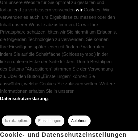
Um unsere Website für Sie optimal zu gestalten und
fortlaufend zu verbessern verwenden
wir
Cookies. Wir
verwenden es auch, um Ergebnisse zu messen oder den
Inhalt unserer Website abzustimmen. Da wir Ihre
Privatsphäre schätzen, bitten wir Sie hiermit um Erlaubnis,
die folgenden Technologien zu verwenden. Sie können
Ihre Einwilligung später jederzeit ändern / widerrufen,
indem Sie auf die Schaltfläche (Schlosssymbol) in der
linken unteren Ecke der Seite klicken. Durch Bestätigen
des Buttons "Akzeptieren" stimmen Sie der Verwendung
zu. Über den Button „Einstellungen“ können Sie
auswählen, welche Cookies Sie zulassen wollen. Weitere
Informationen erhalten Sie in unserer
Datenschutzerklärung
.
Ich akzeptiere
Einstellungen
Ablehnen
Cookie- und Datenschutzeinstellungen