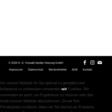
©
2026 H. G. Oswald Sanitär Heizung GmbH
Impressum
Datenschutz
Barrierefreiheit
AGB
Kontakt
Um unsere Website für Sie optimal zu gestalten und
fortlaufend zu verbessern verwenden
wir
Cookies. Wir
verwenden es auch, um Ergebnisse zu messen oder den
Inhalt unserer Website abzustimmen. Da wir Ihre
Privatsphäre schätzen, bitten wir Sie hiermit um Erlaubnis,