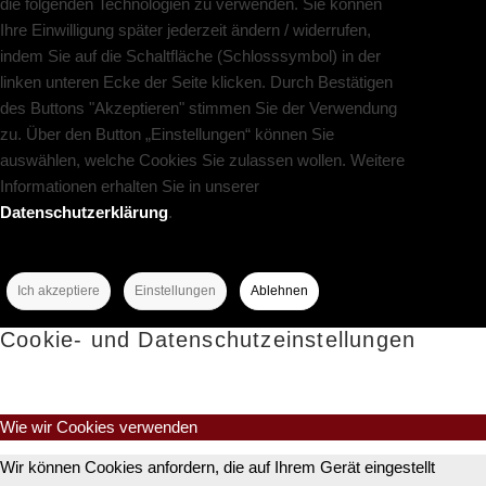
die folgenden Technologien zu verwenden. Sie können
Ihre Einwilligung später jederzeit ändern / widerrufen,
indem Sie auf die Schaltfläche (Schlosssymbol) in der
linken unteren Ecke der Seite klicken. Durch Bestätigen
des Buttons "Akzeptieren" stimmen Sie der Verwendung
zu. Über den Button „Einstellungen“ können Sie
auswählen, welche Cookies Sie zulassen wollen. Weitere
Informationen erhalten Sie in unserer
Datenschutzerklärung
.
Ich akzeptiere
Einstellungen
Ablehnen
Cookie- und Datenschutzeinstellungen
Wie wir Cookies verwenden
Wir können Cookies anfordern, die auf Ihrem Gerät eingestellt