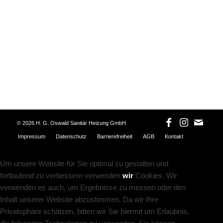
©
2026 H. G. Oswald Sanitär Heizung GmbH
Impressum
Datenschutz
Barrierefreiheit
AGB
Kontakt
Um unsere Website für Sie optimal zu gestalten und
fortlaufend zu verbessern verwenden
wir
Cookies. Wir
verwenden es auch, um Ergebnisse zu messen oder den
Inhalt unserer Website abzustimmen. Da wir Ihre
Privatsphäre schätzen, bitten wir Sie hiermit um Erlaubnis,