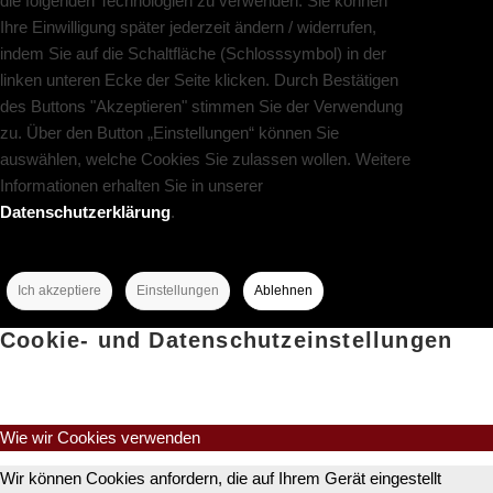
die folgenden Technologien zu verwenden. Sie können
Ihre Einwilligung später jederzeit ändern / widerrufen,
indem Sie auf die Schaltfläche (Schlosssymbol) in der
linken unteren Ecke der Seite klicken. Durch Bestätigen
des Buttons "Akzeptieren" stimmen Sie der Verwendung
zu. Über den Button „Einstellungen“ können Sie
auswählen, welche Cookies Sie zulassen wollen. Weitere
Informationen erhalten Sie in unserer
Datenschutzerklärung
.
Ich akzeptiere
Einstellungen
Ablehnen
Cookie- und Datenschutzeinstellungen
Wie wir Cookies verwenden
Wir können Cookies anfordern, die auf Ihrem Gerät eingestellt