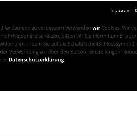
Impressum
D
und fortlaufend zu verbessern verwenden
wir
Cookies. Wir v
re Privatsphäre schätzen, bitten wir Sie hiermit um Erlaub
widerrufen, indem Sie auf die Schaltfläche (Schlosssymbol) i
 der Verwendung zu. Über den Button „Einstellungen“ könne
erer
Datenschutzerklärung
.