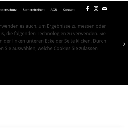
atenschutz
Barrierefreiheit
AGB
Kontakt
erwenden es auch, um Ergebnisse zu messen oder
nis, die folgenden Technologien zu verwenden. Sie
n der linken unteren Ecke der Seite klicken. Durch
n Sie auswählen, welche Cookies Sie zulassen