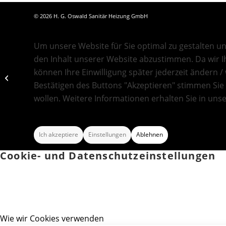
©
2026 H. G. Oswald Sanitär Heizung GmbH
Um unsere Website für Sie optimal zu gestalten 
den Inhalt unserer Website abzustimmen. Da wir Ih
Ende der
können Ihre Einwilligung später jederzeit ändern / 
Heizungsförderung in
Bestätigen des Buttons "Akzeptieren" stimmen Sie
2025?
wollen. Weitere Informationen erhalten Sie in uns
Ich akzeptiere
Einstellungen
Ablehnen
Cookie- und Datenschutzeinstellungen
Wie wir Cookies verwenden