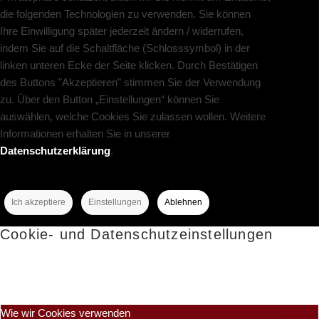
die folgenden Technologien zu verwenden. Sie können
Ihre Einwilligung später jederzeit ändern / widerrufen,
indem Sie auf die Schaltfläche (Schlosssymbol) in der
linken unteren Ecke der Seite klicken. Durch Bestätigen
des Buttons "Akzeptieren" stimmen Sie der Verwendung
zu. Über den Button „Einstellungen“ können Sie
auswählen, welche Cookies Sie zulassen wollen. Weitere
Informationen erhalten Sie in unserer
Datenschutzerklärung
.
Ich akzeptiere
Einstellungen
Ablehnen
Cookie- und Datenschutzeinstellungen
Wie wir Cookies verwenden