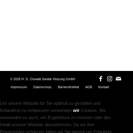
©
2026 H. G. Oswald Sanitär Heizung GmbH
Impressum
Datenschutz
Barrierefreiheit
AGB
Kontakt
Um unsere Website für Sie optimal zu gestalten und
fortlaufend zu verbessern verwenden
wir
Cookies. Wir
verwenden es auch, um Ergebnisse zu messen oder den
Inhalt unserer Website abzustimmen. Da wir Ihre
Privatsphäre schätzen, bitten wir Sie hiermit um Erlaubnis,