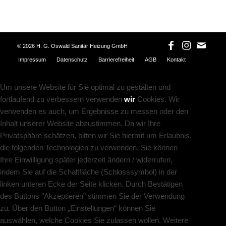
©
2026 H. G. Oswald Sanitär Heizung GmbH
Impressum
Datenschutz
Barrierefreiheit
AGB
Kontakt
Um unsere Website für Sie optimal zu gestalten und
fortlaufend zu verbessern verwenden
wir
Cookies. Wir
verwenden es auch, um Ergebnisse zu messen oder den
Inhalt unserer Website abzustimmen. Da wir Ihre
Privatsphäre schätzen, bitten wir Sie hiermit um Erlaubnis,
die folgenden Technologien zu verwenden. Sie können
Ihre Einwilligung später jederzeit ändern / widerrufen,
indem Sie auf die Schaltfläche (Schlosssymbol) in der
linken unteren Ecke der Seite klicken. Durch Bestätigen
des Buttons "Akzeptieren" stimmen Sie der Verwendung
zu. Über den Button „Einstellungen“ können Sie
auswählen, welche Cookies Sie zulassen wollen. Weitere