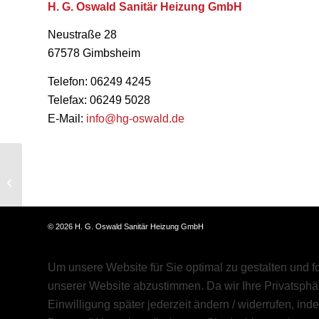
H. G. Oswald Sanitär Heizung GmbH
Neustraße 28
67578 Gimbsheim
Telefon: 06249 4245
Telefax: 06249 5028
E-Mail:
info@hg-oswald.de
Sie haben kein Fenster
im Bad, na und?
©
2026 H. G. Oswald Sanitär Heizung GmbH
Um unsere Website für Sie optimal zu gestalten und 
unserer Website abzustimmen. Da wir Ihre Privatsphär
Einwilligung später jederzeit ändern / widerrufen, in