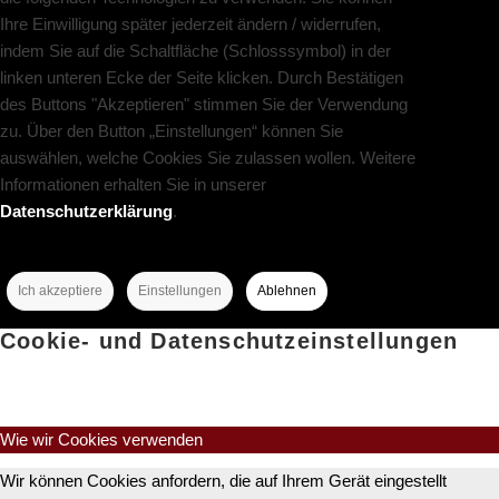
Ihre Einwilligung später jederzeit ändern / widerrufen,
indem Sie auf die Schaltfläche (Schlosssymbol) in der
linken unteren Ecke der Seite klicken. Durch Bestätigen
des Buttons "Akzeptieren" stimmen Sie der Verwendung
zu. Über den Button „Einstellungen“ können Sie
auswählen, welche Cookies Sie zulassen wollen. Weitere
Informationen erhalten Sie in unserer
Datenschutzerklärung
.
Ich akzeptiere
Einstellungen
Ablehnen
Cookie- und Datenschutzeinstellungen
Wie wir Cookies verwenden
Wir können Cookies anfordern, die auf Ihrem Gerät eingestellt