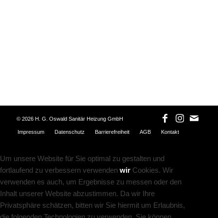
©
2026 H. G. Oswald Sanitär Heizung GmbH
Impressum
Datenschutz
Barrierefreiheit
AGB
Kontakt
Um unsere Website für Sie optimal zu gestalten und
fortlaufend zu verbessern verwenden
wir
Cookies. Wir
verwenden es auch, um Ergebnisse zu messen oder den
Inhalt unserer Website abzustimmen. Da wir Ihre
Privatsphäre schätzen, bitten wir Sie hiermit um Erlaubnis,
die folgenden Technologien zu verwenden. Sie können