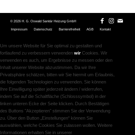
©
2026 H. G. Oswald Sanitär Heizung GmbH
Impressum
Datenschutz
Barrierefreiheit
AGB
Kontakt
Um unsere Website für Sie optimal zu gestalten und
fortlaufend zu verbessern verwenden
wir
Cookies. Wir
verwenden es auch, um Ergebnisse zu messen oder den
Inhalt unserer Website abzustimmen. Da wir Ihre
Privatsphäre schätzen, bitten wir Sie hiermit um Erlaubnis,
die folgenden Technologien zu verwenden. Sie können
Ihre Einwilligung später jederzeit ändern / widerrufen,
indem Sie auf die Schaltfläche (Schlosssymbol) in der
linken unteren Ecke der Seite klicken. Durch Bestätigen
des Buttons "Akzeptieren" stimmen Sie der Verwendung
zu. Über den Button „Einstellungen“ können Sie
auswählen, welche Cookies Sie zulassen wollen. Weitere
Informationen erhalten Sie in unserer