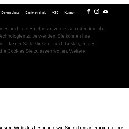
Datenschutz
Barrierefreiheit
AGB
Kontakt
 es auch, um Ergebnisse zu messen oder den Inhalt
 Technologien zu verwenden. Sie können Ihre
en Ecke der Seite klicken. Durch Bestätigen des
che Cookies Sie zulassen wollen. Weitere
nsere Websites besuchen, wie Sie mit uns interagieren, Ihre