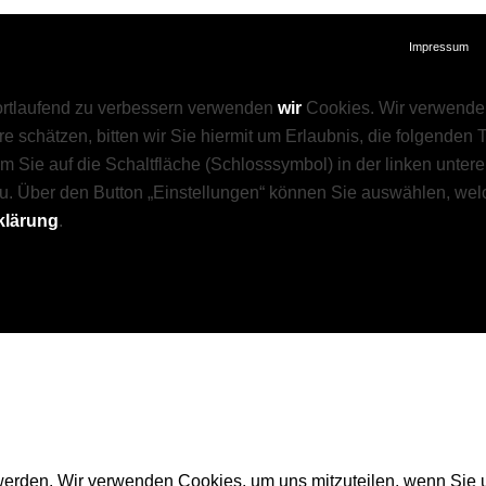
Impressum
fortlaufend zu verbessern verwenden
wir
Cookies. Wir verwenden
e schätzen, bitten wir Sie hiermit um Erlaubnis, die folgenden
dem Sie auf die Schaltfläche (Schlosssymbol) in der linken unter
u. Über den Button „Einstellungen“ können Sie auswählen, wel
klärung
.
 werden. Wir verwenden Cookies, um uns mitzuteilen, wenn Sie u