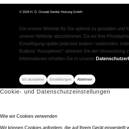
©
2026 H. G. Oswald Sanitär Heizung GmbH
Um unsere Website für Sie optimal zu gestalten und 
unserer Website abzustimmen. Da wir Ihre Privatsphär
Einwilligung später jederzeit ändern / widerrufen, in
Buttons "Akzeptieren" stimmen Sie der Verwendung z
Informationen erhalten Sie in unserer
Datenschutzer
Ich akzeptiere
Einstellungen
Ablehnen
Cookie- und Datenschutzeinstellungen
Wie wir Cookies verwenden
Wir können Cookies anfordern, die auf Ihrem Gerät eingestellt