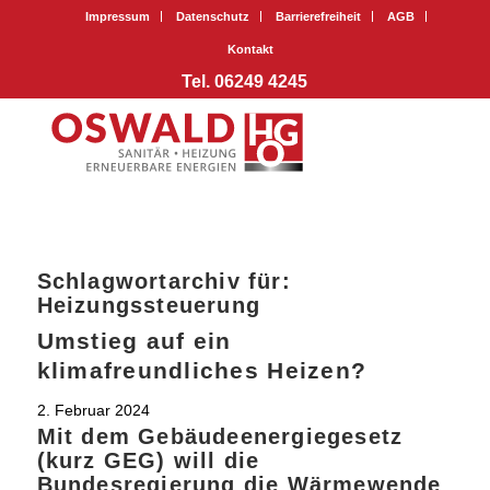
Impressum
Datenschutz
Barrierefreiheit
AGB
Kontakt
Tel. 06249 4245
Schlagwortarchiv für:
Heizungssteuerung
Umstieg auf ein
klimafreundliches Heizen?
2. Februar 2024
Mit dem Gebäudeenergiegesetz
(kurz GEG) will die
Bundesregierung die Wärmewende