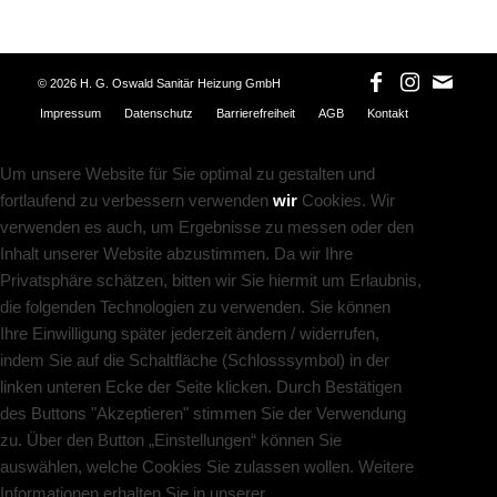
©
2026 H. G. Oswald Sanitär Heizung GmbH
Impressum
Datenschutz
Barrierefreiheit
AGB
Kontakt
Um unsere Website für Sie optimal zu gestalten und
fortlaufend zu verbessern verwenden
wir
Cookies. Wir
verwenden es auch, um Ergebnisse zu messen oder den
Inhalt unserer Website abzustimmen. Da wir Ihre
Privatsphäre schätzen, bitten wir Sie hiermit um Erlaubnis,
die folgenden Technologien zu verwenden. Sie können
Ihre Einwilligung später jederzeit ändern / widerrufen,
indem Sie auf die Schaltfläche (Schlosssymbol) in der
linken unteren Ecke der Seite klicken. Durch Bestätigen
des Buttons "Akzeptieren" stimmen Sie der Verwendung
zu. Über den Button „Einstellungen“ können Sie
auswählen, welche Cookies Sie zulassen wollen. Weitere
Informationen erhalten Sie in unserer