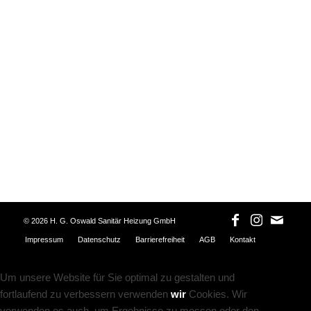
©
2026 H. G. Oswald Sanitär Heizung GmbH
Impressum
Datenschutz
Barrierefreiheit
AGB
Kontakt
Um unsere Website für Sie optimal zu gestalten und
fortlaufend zu verbessern verwenden
wir
Cookies. Wir
verwenden es auch, um Ergebnisse zu messen oder den