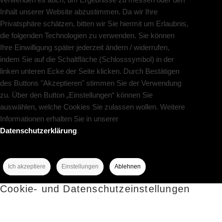
Inhalt unserer Website abzustimmen. Da wir Ihre
Privatsphäre schätzen, bitten wir Sie hiermit um Erlaubnis,
die folgenden Technologien zu verwenden. Sie können
Ihre Einwilligung später jederzeit ändern / widerrufen,
indem Sie auf die Schaltfläche (Schlosssymbol) in der
linken unteren Ecke der Seite klicken. Durch Bestätigen
des Buttons "Akzeptieren" stimmen Sie der Verwendung
zu. Über den Button „Einstellungen“ können Sie
auswählen, welche Cookies Sie zulassen wollen. Weitere
Informationen erhalten Sie in unserer
Datenschutzerklärung
.
Ich akzeptiere
Einstellungen
Ablehnen
Cookie- und Datenschutzeinstellungen