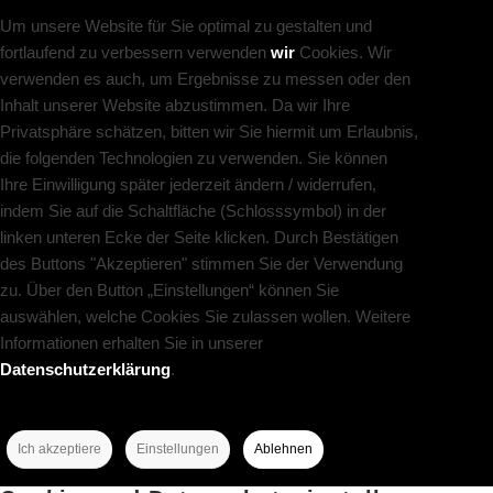
Um unsere Website für Sie optimal zu gestalten und
fortlaufend zu verbessern verwenden
wir
Cookies. Wir
verwenden es auch, um Ergebnisse zu messen oder den
Inhalt unserer Website abzustimmen. Da wir Ihre
Privatsphäre schätzen, bitten wir Sie hiermit um Erlaubnis,
die folgenden Technologien zu verwenden. Sie können
Ihre Einwilligung später jederzeit ändern / widerrufen,
indem Sie auf die Schaltfläche (Schlosssymbol) in der
linken unteren Ecke der Seite klicken. Durch Bestätigen
des Buttons "Akzeptieren" stimmen Sie der Verwendung
zu. Über den Button „Einstellungen“ können Sie
auswählen, welche Cookies Sie zulassen wollen. Weitere
Informationen erhalten Sie in unserer
Datenschutzerklärung
.
Ich akzeptiere
Einstellungen
Ablehnen