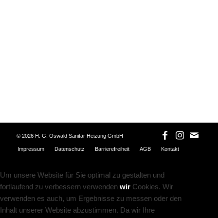
©
2026 H. G. Oswald Sanitär Heizung GmbH
Impressum
Datenschutz
Barrierefreiheit
AGB
Kontakt
Um unsere Website für Sie optimal zu gestalten und
fortlaufend zu verbessern verwenden
wir
Cookies. Wir
verwenden es auch, um Ergebnisse zu messen oder den
Inhalt unserer Website abzustimmen. Da wir Ihre