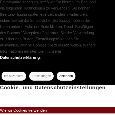
Privatsphäre schätzen, bitten wir Sie hiermit um Erlaubnis,
die folgenden Technologien zu verwenden. Sie können
Ihre Einwilligung später jederzeit ändern / widerrufen,
indem Sie auf die Schaltfläche (Schlosssymbol) in der
linken unteren Ecke der Seite klicken. Durch Bestätigen
des Buttons "Akzeptieren" stimmen Sie der Verwendung
zu. Über den Button „Einstellungen“ können Sie
auswählen, welche Cookies Sie zulassen wollen. Weitere
Informationen erhalten Sie in unserer
Datenschutzerklärung
.
Ich akzeptiere
Einstellungen
Ablehnen
Cookie- und Datenschutzeinstellungen
Wie wir Cookies verwenden