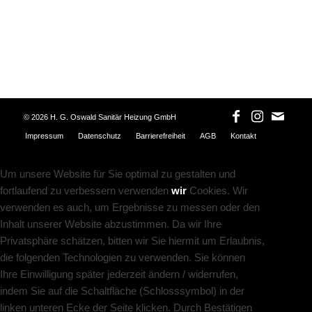
©
2026 H. G. Oswald Sanitär Heizung GmbH
Impressum
Datenschutz
Barrierefreiheit
AGB
Kontakt
Um unsere Website für Sie optimal zu gestalten und
fortlaufend zu verbessern verwenden
wir
Cookies. Wir
verwenden es auch, um Ergebnisse zu messen oder den
Inhalt unserer Website abzustimmen. Da wir Ihre
Privatsphäre schätzen, bitten wir Sie hiermit um Erlaubnis,
die folgenden Technologien zu verwenden. Sie können
Ihre Einwilligung später jederzeit ändern / widerrufen,
indem Sie auf die Schaltfläche (Schlosssymbol) in der
linken unteren Ecke der Seite klicken. Durch Bestätigen