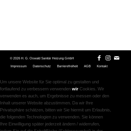
©
2026 H. G. Oswald Sanitär Heizung GmbH
Impressum
Datenschutz
Barrierefreiheit
AGB
Kontakt
Um unsere Website für Sie optimal zu gestalten und
fortlaufend zu verbessern verwenden
wir
Cookies. Wir
verwenden es auch, um Ergebnisse zu messen oder den
Inhalt unserer Website abzustimmen. Da wir Ihre
Privatsphäre schätzen, bitten wir Sie hiermit um Erlaubnis,
die folgenden Technologien zu verwenden. Sie können
Ihre Einwilligung später jederzeit ändern / widerrufen,
indem Sie auf die Schaltfläche (Schlosssymbol) in der